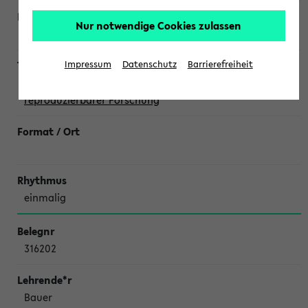
Nur notwendige Cookies zulassen
Wegrzyn,
Katja Politt
Impressum
Datenschutz
Barrierefreiheit
ReproducibiliTea: Diskussionsrunde zu offener und
reproduzierbarer Forschung
einmalig
316202
Bauer