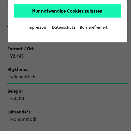
Nur notwendige Cookies zulassen
Schweiger
Impressum
Datenschutz
Barrierefreiheit
Literaturseminar Chemische Ökologie
V2-145
wöchentlich
230014
Mohammadi