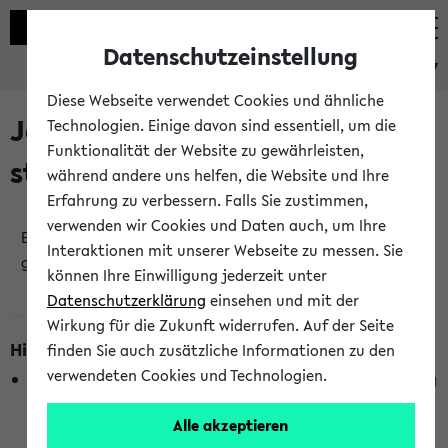
Datenschutzeinstellung
eKVV
Diese Webseite verwendet Cookies und ähnliche
Jetzt und in Kürze
Technologien. Einige davon sind essentiell, um die
Funktionalität der Website zu gewährleisten,
stattfindende Veranstaltungen
während andere uns helfen, die Website und Ihre
Erfahrung zu verbessern. Falls Sie zustimmen,
verwenden wir Cookies und Daten auch, um Ihre
Es wurden keine jetzt stattfindenden Veranstaltungen
Interaktionen mit unserer Webseite zu messen. Sie
gefunden!
können Ihre Einwilligung jederzeit unter
Datenschutzerklärung
einsehen und mit der
Wirkung für die Zukunft widerrufen. Auf der Seite
Hinweise zur Liste
finden Sie auch zusätzliche Informationen zu den
verwendeten Cookies und Technologien.
Die Anzeige ist semesterübergreifend und nicht abhängig
vom im eKVV gewählten Semester.
Alle akzeptieren