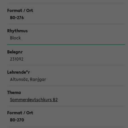
B0-276
Block
231092
Altunsöz, Ranjgar
Sommerdeutschkurs B2
B0-270