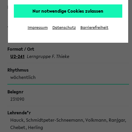
Nur notwendige Cookies zulassen
Impressum
Datenschutz
Barrierefreiheit
SONDERTERMINE CHEMIE
U2-241
Lerngruppe F. Thieke
wöchentlich
231090
Hauck, Schmidtpeter-Schneemann, Volkmann, Ranjgar,
Chebet, Herling