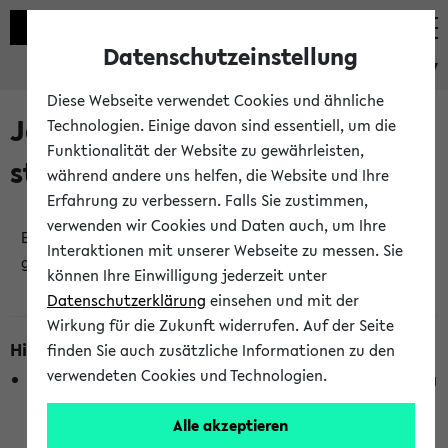
Datenschutzeinstellung
eKVV
Diese Webseite verwendet Cookies und ähnliche
Jetzt und in Kürze
Technologien. Einige davon sind essentiell, um die
Funktionalität der Website zu gewährleisten,
stattfindende Veranstaltungen
während andere uns helfen, die Website und Ihre
Erfahrung zu verbessern. Falls Sie zustimmen,
verwenden wir Cookies und Daten auch, um Ihre
Es wurden keine jetzt stattfindenden Veranstaltungen
Interaktionen mit unserer Webseite zu messen. Sie
gefunden!
können Ihre Einwilligung jederzeit unter
Datenschutzerklärung
einsehen und mit der
Wirkung für die Zukunft widerrufen. Auf der Seite
Hinweise zur Liste
finden Sie auch zusätzliche Informationen zu den
verwendeten Cookies und Technologien.
Die Anzeige ist semesterübergreifend und nicht abhängig
vom im eKVV gewählten Semester.
Alle akzeptieren