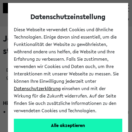
Datenschutzeinstellung
eKVV
Diese Webseite verwendet Cookies und ähnliche
Jetzt und in Kürze
Technologien. Einige davon sind essentiell, um die
Funktionalität der Website zu gewährleisten,
stattfindende Veranstaltungen
während andere uns helfen, die Website und Ihre
Erfahrung zu verbessern. Falls Sie zustimmen,
verwenden wir Cookies und Daten auch, um Ihre
Es wurden keine jetzt stattfindenden Veranstaltungen
Interaktionen mit unserer Webseite zu messen. Sie
gefunden!
können Ihre Einwilligung jederzeit unter
Datenschutzerklärung
einsehen und mit der
Wirkung für die Zukunft widerrufen. Auf der Seite
Hinweise zur Liste
finden Sie auch zusätzliche Informationen zu den
verwendeten Cookies und Technologien.
Die Anzeige ist semesterübergreifend und nicht abhängig
vom im eKVV gewählten Semester.
Alle akzeptieren