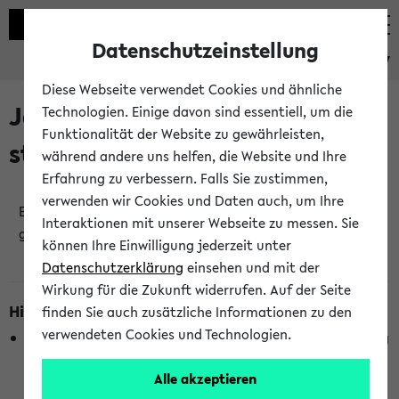
Datenschutzeinstellung
eKVV
Diese Webseite verwendet Cookies und ähnliche
Jetzt und in Kürze
Technologien. Einige davon sind essentiell, um die
Funktionalität der Website zu gewährleisten,
stattfindende Veranstaltungen
während andere uns helfen, die Website und Ihre
Erfahrung zu verbessern. Falls Sie zustimmen,
verwenden wir Cookies und Daten auch, um Ihre
Es wurden keine jetzt stattfindenden Veranstaltungen
Interaktionen mit unserer Webseite zu messen. Sie
gefunden!
können Ihre Einwilligung jederzeit unter
Datenschutzerklärung
einsehen und mit der
Wirkung für die Zukunft widerrufen. Auf der Seite
Hinweise zur Liste
finden Sie auch zusätzliche Informationen zu den
verwendeten Cookies und Technologien.
Die Anzeige ist semesterübergreifend und nicht abhängig
vom im eKVV gewählten Semester.
Alle akzeptieren