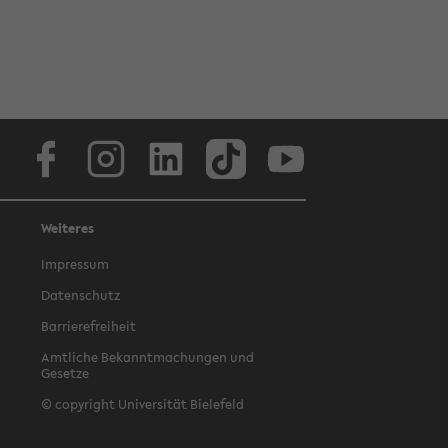
Facebook
Instagram
LinkedIn
TikTok
Youtube
Weiteres
Impressum
Datenschutz
Barrierefreiheit
Amtliche Bekanntmachungen und
Gesetze
© copyright Universität Bielefeld