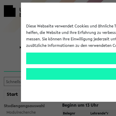
Diese Webseite verwendet Cookies und ähnliche Te
helfen, die Website und Ihre Erfahrung zu verbes
messen. Sie können Ihre Einwilligung jederzeit u
zusätzliche Informationen zu den verwendeten C
Universität
Forschung
Jetzt und in
Suche:
mein
Start
eKVV
Beginn um 13 Uhr
Studiengangsauswahl
Modulrecherche
Belegnr
Lehrende*r