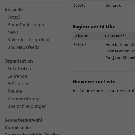
230013
Bunzeck
Aktuelles
Jetzt!
Raumänderungen
Beginn um 14 Uhr
News
Belegnr
Lehrende*r
Kalenderintegration
231090
Hauck, Schmidt
und Newsfeeds
Schneemann, V
Ranjgar, Chebe
Organisation
Fakultäten
Lehrende
Hinweise zur Liste
Prüfungen
Die Anzeige ist semesterü
Räume
Veranstaltungs-
überschneidungen
Semesterauswahl
Kombisuche