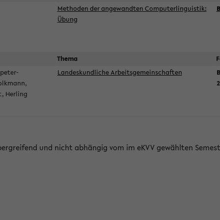
Methoden der angewandten Computerlinguistik:
B
Übung
Thema
F
peter-
Landeskundliche Arbeitsgemeinschaften
B
olkmann,
2
t, Herling
bergreifend und nicht abhängig vom im eKVV gewählten Semest