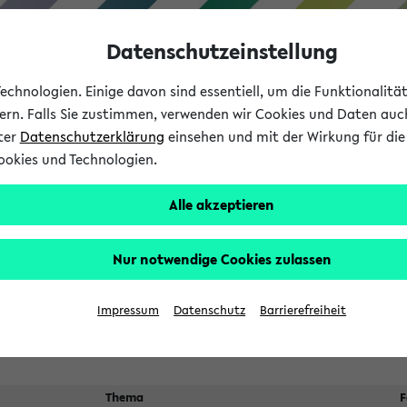
Datenschutzeinstellung
chnologien. Einige davon sind essentiell, um die Funktionalit
sern. Falls Sie zustimmen, verwenden wir Cookies und Daten auc
nter
Datenschutzerklärung
einsehen und mit der Wirkung für die 
ookies und Technologien.
Studium
Lehre
International
Alle akzeptieren
 Kürze stattfindende Verans
Nur notwendige Cookies zulassen
Impressum
Datenschutz
Barrierefreiheit
Thema
F