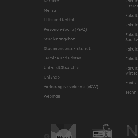
Karriere
Fakult
Litera
Mensa
Fakult
Hilfe und Notfall
Fakult
Personen-Suche (PEVZ)
Fakult
Studienangebot
Sportw
Studierendensekretariat
Fakult
Termine und Fristen
Fakult
Universitätsarchiv
Fakult
Wirtsc
UniShop
Medizi
Vorlesungsverzeichnis (eKVV)
Techni
Webmail