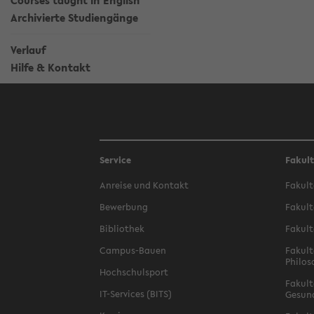
Courses taught in English
Archivierte Studiengänge
Verlauf
Hilfe & Kontakt
Service
Fakul
Anreise und Kontakt
Fakult
Bewerbung
Fakult
Bibliothek
Fakult
Campus-Bauen
Fakult
Philos
Hochschulsport
Fakult
IT-Services (BITS)
Gesun