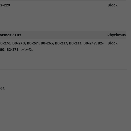
2-229
Block
ormat / Ort
Rhythmus
0-276, B0-270, B0-261, B0-263, B0-237, B0-233, B0-247, B2-
Block
80, B2-278
Mo-Do
er.