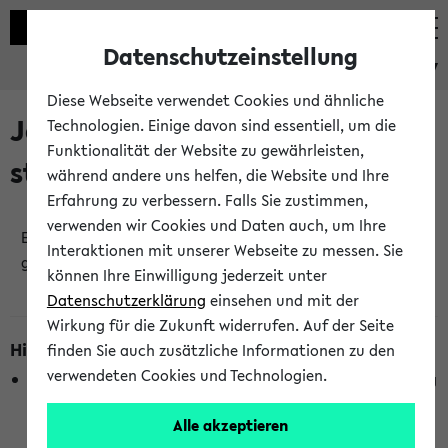
Datenschutzeinstellung
eKVV
Diese Webseite verwendet Cookies und ähnliche
Jetzt und in Kürze
Technologien. Einige davon sind essentiell, um die
Funktionalität der Website zu gewährleisten,
stattfindende Veranstaltungen
während andere uns helfen, die Website und Ihre
Erfahrung zu verbessern. Falls Sie zustimmen,
verwenden wir Cookies und Daten auch, um Ihre
Es wurden keine jetzt stattfindenden Veranstaltungen
Interaktionen mit unserer Webseite zu messen. Sie
gefunden!
können Ihre Einwilligung jederzeit unter
Datenschutzerklärung
einsehen und mit der
Wirkung für die Zukunft widerrufen. Auf der Seite
Hinweise zur Liste
finden Sie auch zusätzliche Informationen zu den
verwendeten Cookies und Technologien.
Die Anzeige ist semesterübergreifend und nicht abhängig
vom im eKVV gewählten Semester.
Alle akzeptieren