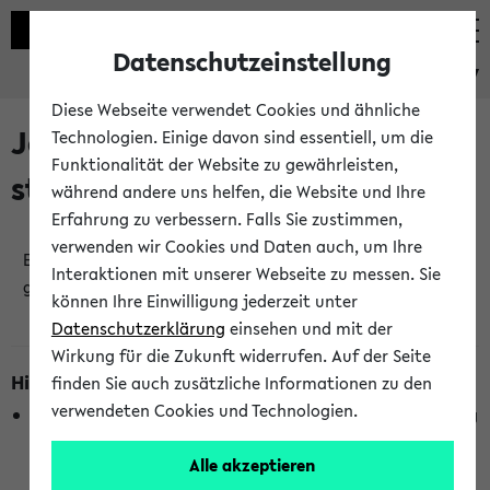
Datenschutzeinstellung
eKVV
Diese Webseite verwendet Cookies und ähnliche
Jetzt und in Kürze
Technologien. Einige davon sind essentiell, um die
Funktionalität der Website zu gewährleisten,
stattfindende Veranstaltungen
während andere uns helfen, die Website und Ihre
Erfahrung zu verbessern. Falls Sie zustimmen,
verwenden wir Cookies und Daten auch, um Ihre
Es wurden keine jetzt stattfindenden Veranstaltungen
Interaktionen mit unserer Webseite zu messen. Sie
gefunden!
können Ihre Einwilligung jederzeit unter
Datenschutzerklärung
einsehen und mit der
Wirkung für die Zukunft widerrufen. Auf der Seite
Hinweise zur Liste
finden Sie auch zusätzliche Informationen zu den
verwendeten Cookies und Technologien.
Die Anzeige ist semesterübergreifend und nicht abhängig
vom im eKVV gewählten Semester.
Alle akzeptieren