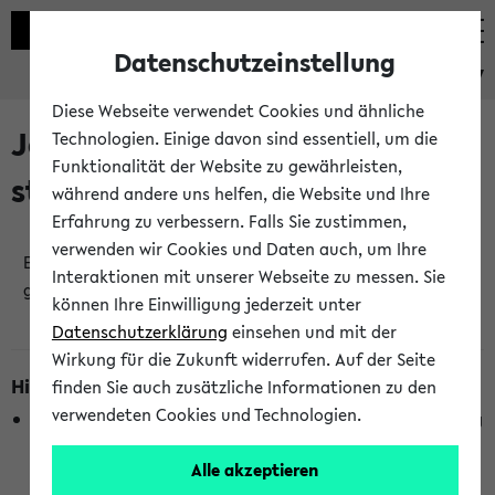
Datenschutzeinstellung
eKVV
Diese Webseite verwendet Cookies und ähnliche
Jetzt und in Kürze
Technologien. Einige davon sind essentiell, um die
Funktionalität der Website zu gewährleisten,
stattfindende Veranstaltungen
während andere uns helfen, die Website und Ihre
Erfahrung zu verbessern. Falls Sie zustimmen,
verwenden wir Cookies und Daten auch, um Ihre
Es wurden keine jetzt stattfindenden Veranstaltungen
Interaktionen mit unserer Webseite zu messen. Sie
gefunden!
können Ihre Einwilligung jederzeit unter
Datenschutzerklärung
einsehen und mit der
Wirkung für die Zukunft widerrufen. Auf der Seite
Hinweise zur Liste
finden Sie auch zusätzliche Informationen zu den
verwendeten Cookies und Technologien.
Die Anzeige ist semesterübergreifend und nicht abhängig
vom im eKVV gewählten Semester.
Alle akzeptieren