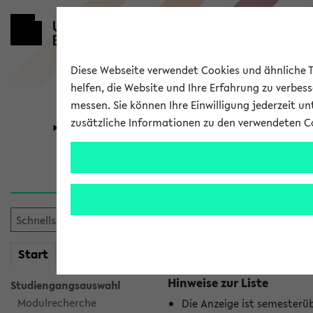
Diese Webseite verwendet Cookies und ähnliche Te
helfen, die Website und Ihre Erfahrung zu verbes
messen. Sie können Ihre Einwilligung jederzeit u
zusätzliche Informationen zu den verwendeten C
Universität
Forschung
Jetzt und in
Es wurden keine jetzt stat
mein
Start
eKVV
Hinweise zur Liste
Studiengangsauswahl
Modulrecherche
Die Anzeige ist semesterü