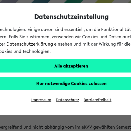
Datenschutzeinstellung
chnologien. Einige davon sind essentiell, um die Funktionalit
sern. Falls Sie zustimmen, verwenden wir Cookies und Daten auc
nter
Datenschutzerklärung
einsehen und mit der Wirkung für die 
ookies und Technologien.
Studium
Lehre
International
Alle akzeptieren
 Kürze stattfindende Verans
Nur notwendige Cookies zulassen
tfindenden Veranstaltungen gefunden!
Impressum
Datenschutz
Barrierefreiheit
bergreifend und nicht abhängig vom im eKVV gewählten Semest