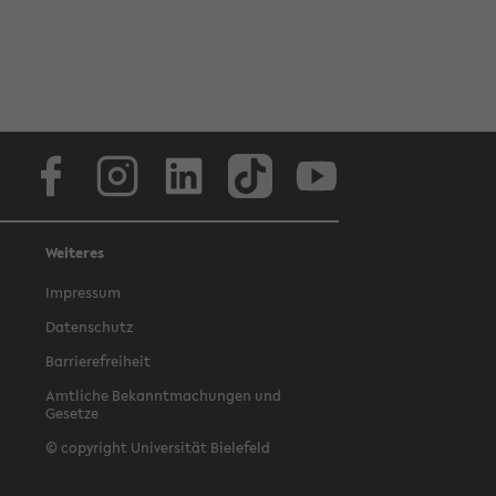
Facebook
Instagram
LinkedIn
TikTok
Youtube
Weiteres
Impressum
Datenschutz
Barrierefreiheit
Amtliche Bekanntmachungen und
Gesetze
© copyright Universität Bielefeld