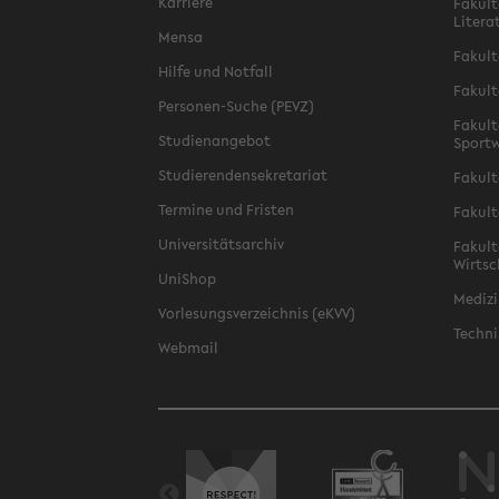
Karriere
Fakult
Litera
Mensa
Fakult
Hilfe und Notfall
Fakult
Personen-Suche (PEVZ)
Fakult
Studienangebot
Sportw
Studierendensekretariat
Fakult
Termine und Fristen
Fakult
Universitätsarchiv
Fakult
Wirtsc
UniShop
Medizi
Vorlesungsverzeichnis (eKVV)
Techni
Webmail