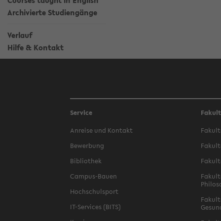
Courses taught in English
Archivierte Studiengänge
Verlauf
Hilfe & Kontakt
Service
Fakul
Anreise und Kontakt
Fakult
Bewerbung
Fakult
Bibliothek
Fakult
Campus-Bauen
Fakult
Philos
Hochschulsport
Fakult
IT-Services (BITS)
Gesun