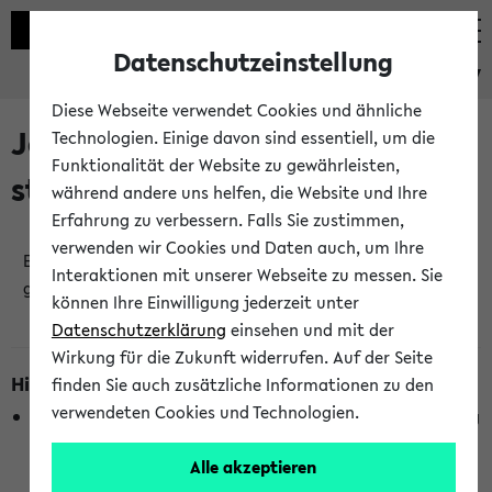
Datenschutzeinstellung
eKVV
Diese Webseite verwendet Cookies und ähnliche
Jetzt und in Kürze
Technologien. Einige davon sind essentiell, um die
Funktionalität der Website zu gewährleisten,
stattfindende Veranstaltungen
während andere uns helfen, die Website und Ihre
Erfahrung zu verbessern. Falls Sie zustimmen,
verwenden wir Cookies und Daten auch, um Ihre
Es wurden keine jetzt stattfindenden Veranstaltungen
Interaktionen mit unserer Webseite zu messen. Sie
gefunden!
können Ihre Einwilligung jederzeit unter
Datenschutzerklärung
einsehen und mit der
Wirkung für die Zukunft widerrufen. Auf der Seite
Hinweise zur Liste
finden Sie auch zusätzliche Informationen zu den
verwendeten Cookies und Technologien.
Die Anzeige ist semesterübergreifend und nicht abhängig
vom im eKVV gewählten Semester.
Alle akzeptieren