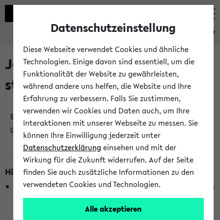
Datenschutzeinstellung
eKVV
Diese Webseite verwendet Cookies und ähnliche
Jetzt und in Kürze
Technologien. Einige davon sind essentiell, um die
Funktionalität der Website zu gewährleisten,
stattfindende Veranstaltungen
während andere uns helfen, die Website und Ihre
Erfahrung zu verbessern. Falls Sie zustimmen,
verwenden wir Cookies und Daten auch, um Ihre
Es wurden keine jetzt stattfindenden Veranstaltungen
Interaktionen mit unserer Webseite zu messen. Sie
gefunden!
können Ihre Einwilligung jederzeit unter
Datenschutzerklärung
einsehen und mit der
Wirkung für die Zukunft widerrufen. Auf der Seite
Hinweise zur Liste
finden Sie auch zusätzliche Informationen zu den
verwendeten Cookies und Technologien.
Die Anzeige ist semesterübergreifend und nicht abhängig
vom im eKVV gewählten Semester.
Alle akzeptieren