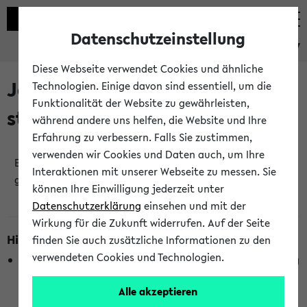
Datenschutzeinstellung
eKVV
Diese Webseite verwendet Cookies und ähnliche
Jetzt und in Kürze
Technologien. Einige davon sind essentiell, um die
Funktionalität der Website zu gewährleisten,
stattfindende Veranstaltungen
während andere uns helfen, die Website und Ihre
Erfahrung zu verbessern. Falls Sie zustimmen,
verwenden wir Cookies und Daten auch, um Ihre
Es wurden keine jetzt stattfindenden Veranstaltungen
Interaktionen mit unserer Webseite zu messen. Sie
gefunden!
können Ihre Einwilligung jederzeit unter
Datenschutzerklärung
einsehen und mit der
Wirkung für die Zukunft widerrufen. Auf der Seite
Hinweise zur Liste
finden Sie auch zusätzliche Informationen zu den
verwendeten Cookies und Technologien.
Die Anzeige ist semesterübergreifend und nicht abhängig
vom im eKVV gewählten Semester.
Alle akzeptieren