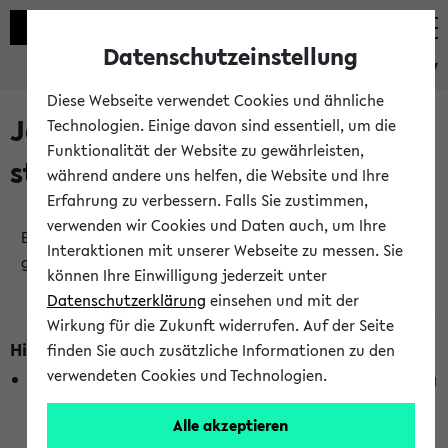
Datenschutzeinstellung
eKVV
Diese Webseite verwendet Cookies und ähnliche
Jetzt und in Kürze
Technologien. Einige davon sind essentiell, um die
Funktionalität der Website zu gewährleisten,
stattfindende Veranstaltungen
während andere uns helfen, die Website und Ihre
Erfahrung zu verbessern. Falls Sie zustimmen,
verwenden wir Cookies und Daten auch, um Ihre
Es wurden keine jetzt stattfindenden Veranstaltungen
Interaktionen mit unserer Webseite zu messen. Sie
gefunden!
können Ihre Einwilligung jederzeit unter
Datenschutzerklärung
einsehen und mit der
Wirkung für die Zukunft widerrufen. Auf der Seite
Hinweise zur Liste
finden Sie auch zusätzliche Informationen zu den
verwendeten Cookies und Technologien.
Die Anzeige ist semesterübergreifend und nicht abhängig
vom im eKVV gewählten Semester.
Alle akzeptieren