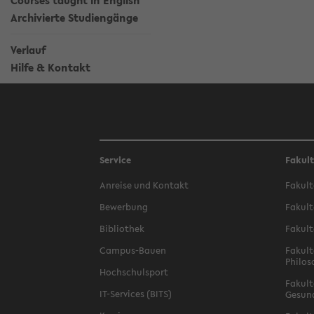
Courses taught in English
Archivierte Studiengänge
Verlauf
Hilfe & Kontakt
Service
Fakul
Anreise und Kontakt
Fakult
Bewerbung
Fakult
Bibliothek
Fakult
Campus-Bauen
Fakult
Philos
Hochschulsport
Fakult
IT-Services (BITS)
Gesun