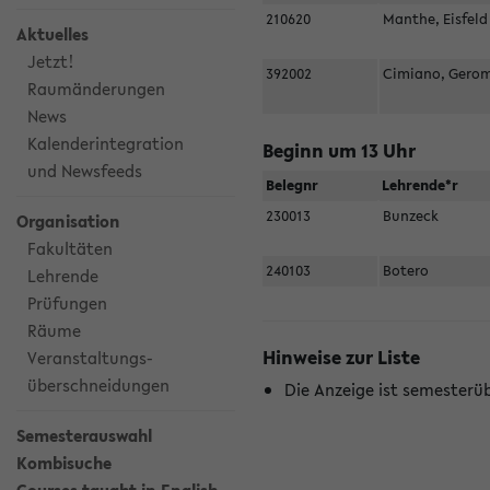
210620
Manthe, Eisfel
Aktuelles
Jetzt!
392002
Cimiano, Gero
Raumänderungen
News
Kalenderintegration
Beginn um 13 Uhr
und Newsfeeds
Belegnr
Lehrende*r
230013
Bunzeck
Organisation
Fakultäten
240103
Botero
Lehrende
Prüfungen
Räume
Hinweise zur Liste
Veranstaltungs-
überschneidungen
Die Anzeige ist semesterü
Semesterauswahl
Kombisuche