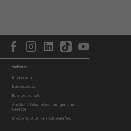
Facebook
Instagram
LinkedIn
TikTok
Youtube
Weiteres
Impressum
Datenschutz
Barrierefreiheit
Amtliche Bekanntmachungen und
Gesetze
© copyright Universität Bielefeld