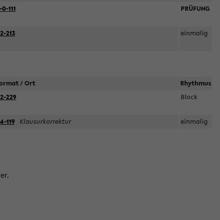
-0-111
PRÜFUNG
2-213
einmalig
ormat / Ort
Rhythmus
2-229
Block
4-119
Klausurkorrektur
einmalig
er.