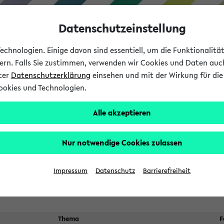
Datenschutzeinstellung
chnologien. Einige davon sind essentiell, um die Funktionalit
sern. Falls Sie zustimmen, verwenden wir Cookies und Daten auc
nter
Datenschutzerklärung
einsehen und mit der Wirkung für die 
ookies und Technologien.
Studium
Lehre
International
Alle akzeptieren
 Kürze stattfindende Verans
Nur notwendige Cookies zulassen
Suche:
Impressum
Datenschutz
Barrierefreiheit
Thema
F