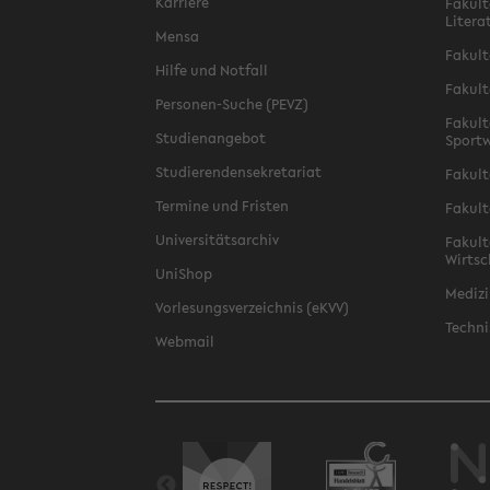
Karriere
Fakult
Litera
Mensa
Fakult
Hilfe und Notfall
Fakult
Personen-Suche (PEVZ)
Fakult
Studienangebot
Sportw
Studierendensekretariat
Fakult
Termine und Fristen
Fakult
Universitätsarchiv
Fakult
Wirtsc
UniShop
Medizi
Vorlesungsverzeichnis (eKVV)
Techni
Webmail