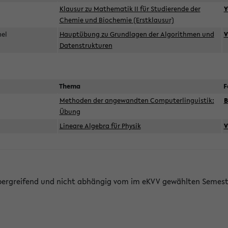
d
Klausur zu Mathematik II für Studierende der
Y
Chemie und Biochemie (Erstklausur)
mel
Hauptübung zu Grundlagen der Algorithmen und
V
Datenstrukturen
Thema
F
Methoden der angewandten Computerlinguistik:
B
Übung
Lineare Algebra für Physik
V
bergreifend und nicht abhängig vom im eKVV gewählten Semest