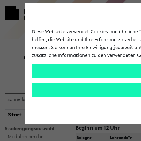
Diese Webseite verwendet Cookies und ähnliche Te
helfen, die Website und Ihre Erfahrung zu verbes
messen. Sie können Ihre Einwilligung jederzeit u
zusätzliche Informationen zu den verwendeten C
Universität
Forschung
Jetzt und in
Zu viele Veranstaltungen?
Fakultät wählen
mein
Start
eKVV
Beginn um 12 Uhr
Studiengangsauswahl
Modulrecherche
Belegnr
Lehrende*r