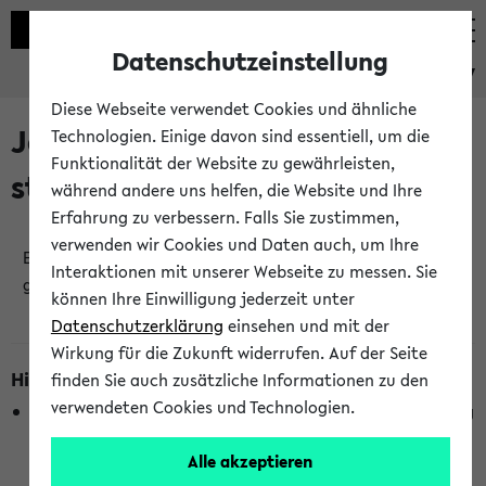
Datenschutzeinstellung
eKVV
Diese Webseite verwendet Cookies und ähnliche
Jetzt und in Kürze
Technologien. Einige davon sind essentiell, um die
Funktionalität der Website zu gewährleisten,
stattfindende Veranstaltungen
während andere uns helfen, die Website und Ihre
Erfahrung zu verbessern. Falls Sie zustimmen,
verwenden wir Cookies und Daten auch, um Ihre
Es wurden keine jetzt stattfindenden Veranstaltungen
Interaktionen mit unserer Webseite zu messen. Sie
gefunden!
können Ihre Einwilligung jederzeit unter
Datenschutzerklärung
einsehen und mit der
Wirkung für die Zukunft widerrufen. Auf der Seite
Hinweise zur Liste
finden Sie auch zusätzliche Informationen zu den
verwendeten Cookies und Technologien.
Die Anzeige ist semesterübergreifend und nicht abhängig
vom im eKVV gewählten Semester.
Alle akzeptieren