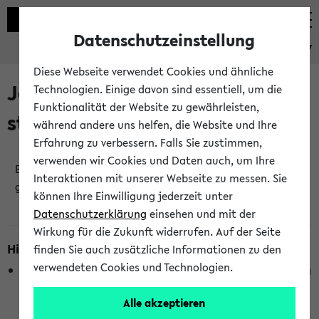
Datenschutzeinstellung
eKVV
Diese Webseite verwendet Cookies und ähnliche
Jetzt und in Kürze
Technologien. Einige davon sind essentiell, um die
Funktionalität der Website zu gewährleisten,
stattfindende Veranstaltungen
während andere uns helfen, die Website und Ihre
Erfahrung zu verbessern. Falls Sie zustimmen,
verwenden wir Cookies und Daten auch, um Ihre
Es wurden keine jetzt stattfindenden Veranstaltungen
Interaktionen mit unserer Webseite zu messen. Sie
gefunden!
können Ihre Einwilligung jederzeit unter
Datenschutzerklärung
einsehen und mit der
Wirkung für die Zukunft widerrufen. Auf der Seite
Hinweise zur Liste
finden Sie auch zusätzliche Informationen zu den
verwendeten Cookies und Technologien.
Die Anzeige ist semesterübergreifend und nicht abhängig
vom im eKVV gewählten Semester.
Alle akzeptieren