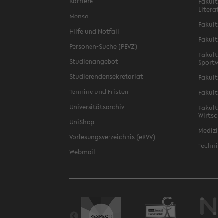
Karriere
Fakult
Litera
Mensa
Fakult
Hilfe und Notfall
Fakult
Personen-Suche (PEVZ)
Fakult
Studienangebot
Sportw
Studierendensekretariat
Fakult
Termine und Fristen
Fakult
Universitätsarchiv
Fakult
Wirtsc
UniShop
Medizi
Vorlesungsverzeichnis (eKVV)
Techni
Webmail