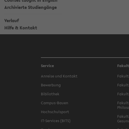
Courses taught in English
Archivierte Studiengänge
Verlauf
Hilfe & Kontakt
Service
Fakul
Anreise und Kontakt
Fakult
Bewerbung
Fakult
Bibliothek
Fakult
Campus-Bauen
Fakult
Philos
Hochschulsport
Fakult
IT-Services (BITS)
Gesun