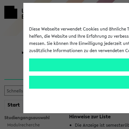
Diese Webseite verwendet Cookies und ähnliche Te
helfen, die Website und Ihre Erfahrung zu verbes
messen. Sie können Ihre Einwilligung jederzeit u
zusätzliche Informationen zu den verwendeten C
Universität
Forschung
Jetzt und in
Es wurden keine jetzt stat
mein
Start
eKVV
Hinweise zur Liste
Studiengangsauswahl
Modulrecherche
Die Anzeige ist semesterü