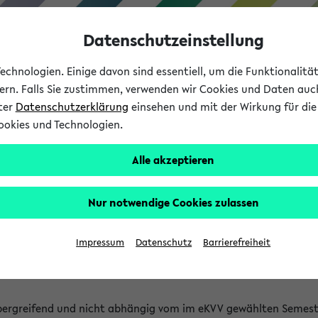
Datenschutzeinstellung
chnologien. Einige davon sind essentiell, um die Funktionalit
sern. Falls Sie zustimmen, verwenden wir Cookies und Daten auc
nter
Datenschutzerklärung
einsehen und mit der Wirkung für die 
ookies und Technologien.
Studium
Lehre
International
Alle akzeptieren
 Kürze stattfindende Verans
Nur notwendige Cookies zulassen
tfindenden Veranstaltungen gefunden!
Impressum
Datenschutz
Barrierefreiheit
bergreifend und nicht abhängig vom im eKVV gewählten Semest