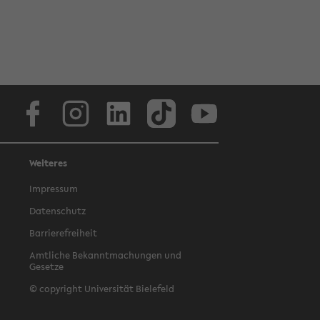
Facebook
Instagram
LinkedIn
TikTok
Youtube
Weiteres
Impressum
Datenschutz
Barrierefreiheit
Amtliche Bekanntmachungen und
Gesetze
© copyright Universität Bielefeld