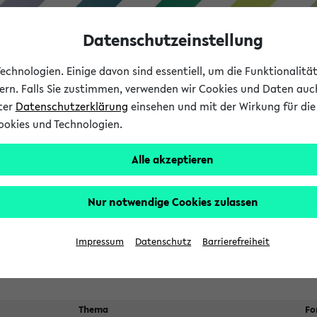
Datenschutzeinstellung
chnologien. Einige davon sind essentiell, um die Funktionalit
sern. Falls Sie zustimmen, verwenden wir Cookies und Daten auc
nter
Datenschutzerklärung
einsehen und mit der Wirkung für die 
ookies und Technologien.
Studium
Lehre
International
Alle akzeptieren
 Kürze stattfindende Verans
Nur notwendige Cookies zulassen
Suche:
Impressum
Datenschutz
Barrierefreiheit
Thema
Fo