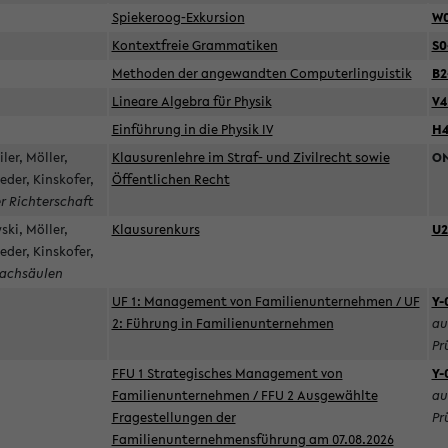
Spiekeroog-Exkursion
W0
Kontextfreie Grammatiken
S0
Methoden der angewandten Computerlinguistik
B2
Lineare Algebra für Physik
V4
Einführung in die Physik IV
H
ler, Möller,
Klausurenlehre im Straf- und Zivilrecht sowie
O
der, Kinskofer,
Öffentlichen Recht
r Richterschaft
ski, Möller,
Klausurenkurs
U2
der, Kinskofer,
Fachsäulen
UF 1: Management von Familienunternehmen / UF
Y-
2: Führung in Familienunternehmen
au
Pr
FFU 1 Strategisches Management von
Y-
Familienunternehmen / FFU 2 Ausgewählte
au
Fragestellungen der
Pr
Familienunternehmensführung am 07.08.2026