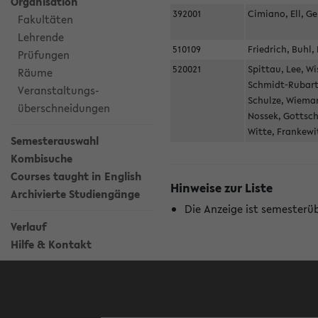
Organisation
392001
Cimiano, Ell, 
Fakultäten
Lehrende
510109
Friedrich, Buh
Prüfungen
520021
Spittau, Lee, W
Räume
Schmidt-Rubart,
Veranstaltungs-
Schulze, Wieman
überschneidungen
Nossek, Gottsch
Witte, Frankewi
Semesterauswahl
Kombisuche
Courses taught in English
Hinweise zur Liste
Archivierte Studiengänge
Die Anzeige ist semesterü
Verlauf
Hilfe & Kontakt