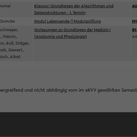
Geromel
Klausur: Grundlagen der Algorithmen und
A
Datenstrukturen - 1. Termin
l, Dumcke
Modul Lebensende-T Modulprüfung
H1
ischmeyer,
Vorlesungen zu Grundlagen der Medizin I
R1
 Vidovic,
(Anatomie und Physiologie)
An
n, Ruß, Dräger,
alk, Siewert,
tsch, Albat
bergreifend und nicht abhängig vom im eKVV gewählten Semest