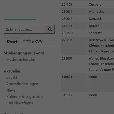
201105
Caspers
230010
Michaelis
230012
Bunzeck
240103
Botero
280220
Fabretti
291207
Blaszkowski, Wei
mein
Start
eKVV
Köhne, Koschmie
Lehrende aus de
Studiengangsauswahl
295001
Weiler, Blaszkow
Modulrecherche
Köhne, Koschmie
Lehrende aller 
Aktuelles
310828
Hoon
Jetzt!
Raumänderungen
News
311833
Hoon
Kalenderintegration
und Newsfeeds