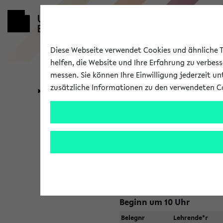
Diese Webseite verwendet Cookies und ähnliche Te
helfen, die Website und Ihre Erfahrung zu verbes
messen. Sie können Ihre Einwilligung jederzeit u
zusätzliche Informationen zu den verwendeten C
Universität
Forschung
Jetzt und in
Zu viele Veranstaltungen?
Fakultät wählen
Beginn um 10 Uhr
Belegnr
Lehrende*r