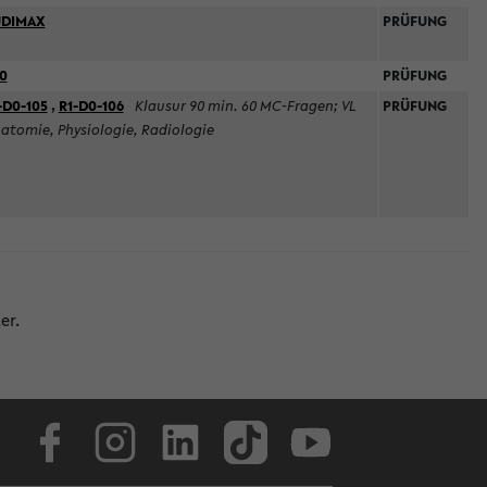
UDIMAX
PRÜFUNG
0
PRÜFUNG
-D0-105
,
R1-D0-106
Klausur 90 min. 60 MC-Fragen; VL
PRÜFUNG
atomie, Physiologie, Radiologie
er.
Facebook
Instagram
LinkedIn
TikTok
Youtube