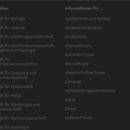
täten
Informationen für ...
ät für Biologie
Schülerinnen und Schüler
ät für Chemie
Studieninteressierte
ät für Erziehungswissenschaft
Studierende
ät für Geschichtswissenschaft,
Internationals
ophie und Theologie
Absolvent*innen
ät für
Beschäftigte
dheitswissenschaften
Wissenschaftler*innen
ät für Linguistik und
turwissenschaft
Lehrende
ät für Mathematik
Weiterbildungsinteressierte
ät für Physik
Gäste
ät für Psychologie und
Presse
issenschaft
Lieferant*innen
ät für Rechtswissenschaft
ät für Soziologie