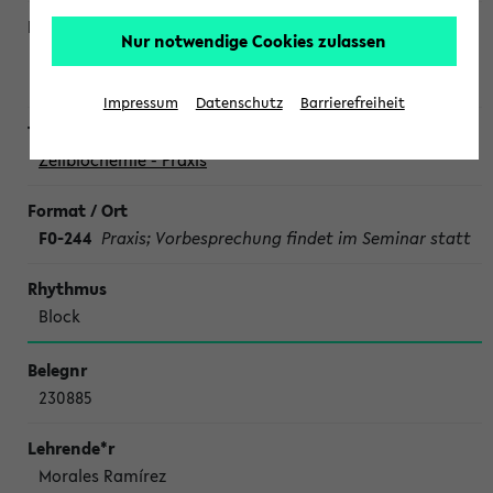
Nur notwendige Cookies zulassen
Fischer von Mollard, Damme, Lübke, Schwake,
und Assistent*innen
Impressum
Datenschutz
Barrierefreiheit
Zellbiochemie - Praxis
F0-244
Praxis; Vorbesprechung findet im Seminar statt
Block
230885
Morales Ramírez