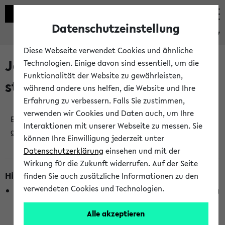
Datenschutzeinstellung
eKVV
Diese Webseite verwendet Cookies und ähnliche
Jetzt und in Kürze
Technologien. Einige davon sind essentiell, um die
Funktionalität der Website zu gewährleisten,
stattfindende Veranstaltungen
während andere uns helfen, die Website und Ihre
Erfahrung zu verbessern. Falls Sie zustimmen,
verwenden wir Cookies und Daten auch, um Ihre
Es wurden keine jetzt stattfindenden Veranstaltungen
Interaktionen mit unserer Webseite zu messen. Sie
gefunden!
können Ihre Einwilligung jederzeit unter
Datenschutzerklärung
einsehen und mit der
Wirkung für die Zukunft widerrufen. Auf der Seite
Hinweise zur Liste
finden Sie auch zusätzliche Informationen zu den
verwendeten Cookies und Technologien.
Die Anzeige ist semesterübergreifend und nicht abhängig
vom im eKVV gewählten Semester.
Alle akzeptieren