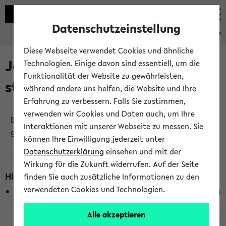
Datenschutzeinstellung
eKVV
Diese Webseite verwendet Cookies und ähnliche
Jetzt und in Kürze
Technologien. Einige davon sind essentiell, um die
Funktionalität der Website zu gewährleisten,
stattfindende Veranstaltungen
während andere uns helfen, die Website und Ihre
Erfahrung zu verbessern. Falls Sie zustimmen,
verwenden wir Cookies und Daten auch, um Ihre
Es wurden keine jetzt stattfindenden Veranstaltungen
Interaktionen mit unserer Webseite zu messen. Sie
gefunden!
können Ihre Einwilligung jederzeit unter
Datenschutzerklärung
einsehen und mit der
Wirkung für die Zukunft widerrufen. Auf der Seite
Hinweise zur Liste
finden Sie auch zusätzliche Informationen zu den
verwendeten Cookies und Technologien.
Die Anzeige ist semesterübergreifend und nicht abhängig
vom im eKVV gewählten Semester.
Alle akzeptieren