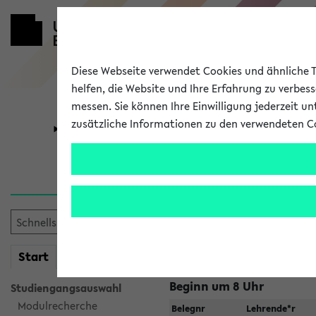
Diese Webseite verwendet Cookies und ähnliche Te
helfen, die Website und Ihre Erfahrung zu verbes
messen. Sie können Ihre Einwilligung jederzeit u
zusätzliche Informationen zu den verwendeten C
Universität
Forschung
Jetzt und in
Suche:
mein
Start
eKVV
Beginn um 8 Uhr
Studiengangsauswahl
Modulrecherche
Belegnr
Lehrende*r