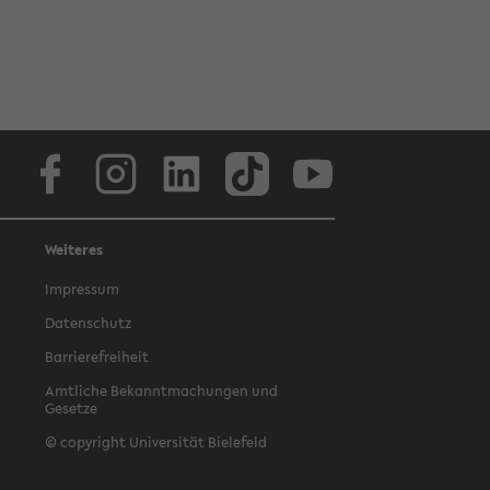
Facebook
Instagram
LinkedIn
TikTok
Youtube
Weiteres
Impressum
Datenschutz
Barrierefreiheit
Amtliche Bekanntmachungen und
Gesetze
© copyright Universität Bielefeld