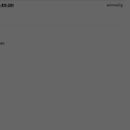
-E0-201
einmalig
er.