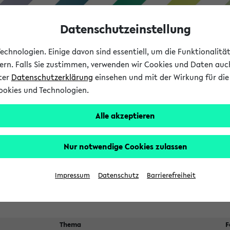
Datenschutzeinstellung
chnologien. Einige davon sind essentiell, um die Funktionalit
sern. Falls Sie zustimmen, verwenden wir Cookies und Daten auc
nter
Datenschutzerklärung
einsehen und mit der Wirkung für die 
ookies und Technologien.
Studium
Lehre
International
Alle akzeptieren
 Kürze stattfindende Verans
Nur notwendige Cookies zulassen
Impressum
Datenschutz
Barrierefreiheit
Thema
F