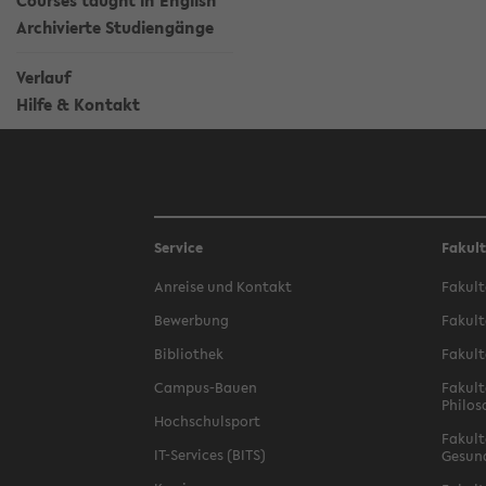
Courses taught in English
Archivierte Studiengänge
Verlauf
Hilfe & Kontakt
Service
Fakul
Anreise und Kontakt
Fakult
Bewerbung
Fakult
Bibliothek
Fakult
Campus-Bauen
Fakult
Philos
Hochschulsport
Fakult
IT-Services (BITS)
Gesun