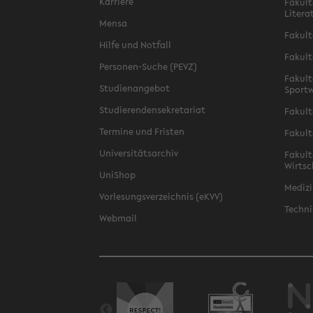
Karriere
Fakult
Litera
Mensa
Fakult
Hilfe und Notfall
Fakult
Personen-Suche (PEVZ)
Fakult
Studienangebot
Sportw
Studierendensekretariat
Fakult
Termine und Fristen
Fakult
Universitätsarchiv
Fakult
Wirtsc
UniShop
Medizi
Vorlesungsverzeichnis (eKVV)
Techni
Webmail