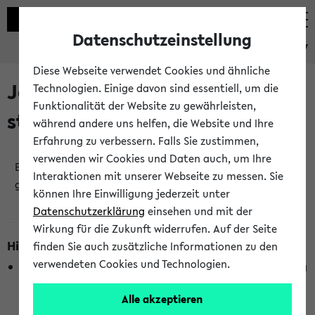
Datenschutzeinstellung
eKVV
Diese Webseite verwendet Cookies und ähnliche
Jetzt und in Kürze
Technologien. Einige davon sind essentiell, um die
Funktionalität der Website zu gewährleisten,
stattfindende Veranstaltungen
während andere uns helfen, die Website und Ihre
Erfahrung zu verbessern. Falls Sie zustimmen,
verwenden wir Cookies und Daten auch, um Ihre
Es wurden keine jetzt stattfindenden Veranstaltungen
Interaktionen mit unserer Webseite zu messen. Sie
gefunden!
können Ihre Einwilligung jederzeit unter
Datenschutzerklärung
einsehen und mit der
Wirkung für die Zukunft widerrufen. Auf der Seite
Hinweise zur Liste
finden Sie auch zusätzliche Informationen zu den
verwendeten Cookies und Technologien.
Die Anzeige ist semesterübergreifend und nicht abhängig
vom im eKVV gewählten Semester.
Alle akzeptieren