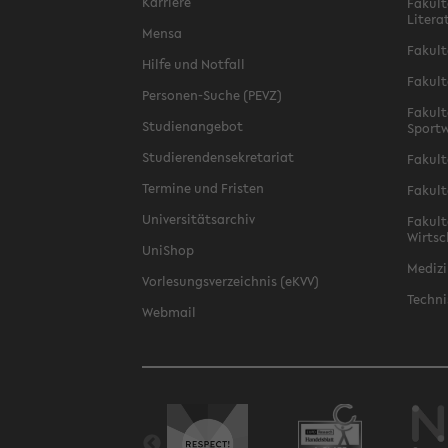
Karriere
Fakult
Litera
Mensa
Fakult
Hilfe und Notfall
Fakult
Personen-Suche (PEVZ)
Fakult
Studienangebot
Sportw
Studierendensekretariat
Fakult
Termine und Fristen
Fakult
Universitätsarchiv
Fakult
Wirtsc
UniShop
Medizi
Vorlesungsverzeichnis (eKVV)
Techni
Webmail