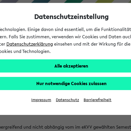
Datenschutzeinstellung
chnologien. Einige davon sind essentiell, um die Funktionalit
sern. Falls Sie zustimmen, verwenden wir Cookies und Daten auc
nter
Datenschutzerklärung
einsehen und mit der Wirkung für die 
ookies und Technologien.
Studium
Lehre
International
Alle akzeptieren
 Kürze stattfindende Verans
Nur notwendige Cookies zulassen
tfindenden Veranstaltungen gefunden!
Impressum
Datenschutz
Barrierefreiheit
bergreifend und nicht abhängig vom im eKVV gewählten Semest