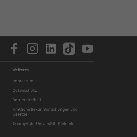
Facebook
Instagram
LinkedIn
TikTok
Youtube
Weiteres
Impressum
Datenschutz
Barrierefreiheit
Amtliche Bekanntmachungen und
Gesetze
© copyright Universität Bielefeld