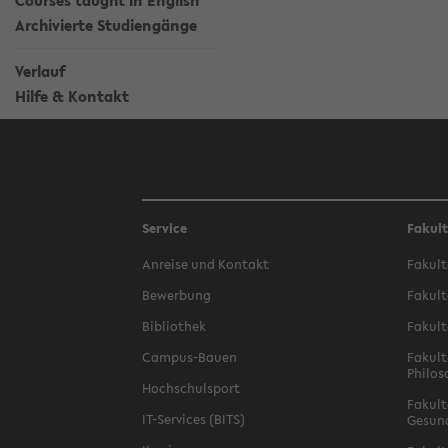
Courses taught in English
Archivierte Studiengänge
Verlauf
Hilfe & Kontakt
Service
Fakul
Anreise und Kontakt
Fakult
Bewerbung
Fakult
Bibliothek
Fakult
Campus-Bauen
Fakult
Philos
Hochschulsport
Fakult
IT-Services (BITS)
Gesun