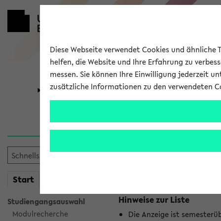
Diese Webseite verwendet Cookies und ähnliche Te
helfen, die Website und Ihre Erfahrung zu verbes
messen. Sie können Ihre Einwilligung jederzeit u
zusätzliche Informationen zu den verwendeten C
Universität
Forschung
Jetzt und in
Es wurden keine jetzt stat
mein
Start
eKVV
Hinweise zur Liste
Studiengangsauswahl
Modulrecherche
Die Anzeige ist semesterü