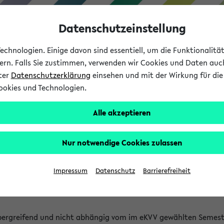
Datenschutzeinstellung
chnologien. Einige davon sind essentiell, um die Funktionalit
sern. Falls Sie zustimmen, verwenden wir Cookies und Daten auc
nter
Datenschutzerklärung
einsehen und mit der Wirkung für die 
ookies und Technologien.
Studium
Lehre
International
Alle akzeptieren
 Kürze stattfindende Verans
Nur notwendige Cookies zulassen
tfindenden Veranstaltungen gefunden!
Impressum
Datenschutz
Barrierefreiheit
bergreifend und nicht abhängig vom im eKVV gewählten Semest