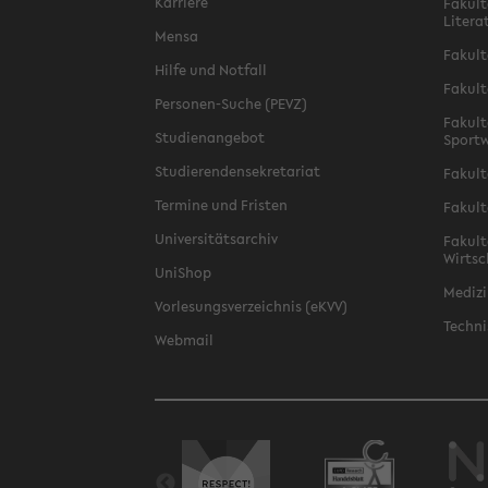
Karriere
Fakult
Litera
Mensa
Fakult
Hilfe und Notfall
Fakult
Personen-Suche (PEVZ)
Fakult
Studienangebot
Sportw
Studierendensekretariat
Fakult
Termine und Fristen
Fakult
Universitätsarchiv
Fakult
Wirtsc
UniShop
Medizi
Vorlesungsverzeichnis (eKVV)
Techni
Webmail