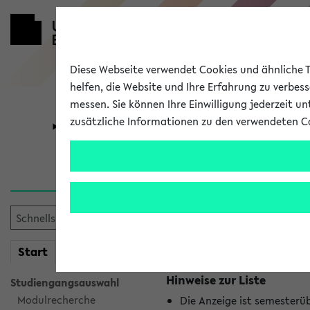
Diese Webseite verwendet Cookies und ähnliche Te
helfen, die Website und Ihre Erfahrung zu verbes
messen. Sie können Ihre Einwilligung jederzeit u
zusätzliche Informationen zu den verwendeten C
Universität
Forschung
Jetzt und in
Es wurden keine jetzt stat
mein
Start
eKVV
Hinweise zur Liste
Studiengangsauswahl
Modulrecherche
Die Anzeige ist semesterü