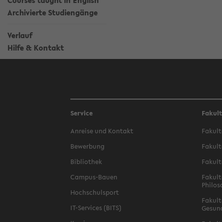
Courses taught in English
Archivierte Studiengänge
Verlauf
Hilfe & Kontakt
Service
Fakul
Anreise und Kontakt
Fakult
Bewerbung
Fakult
Bibliothek
Fakult
Campus-Bauen
Fakult
Philos
Hochschulsport
Fakult
IT-Services (BITS)
Gesun