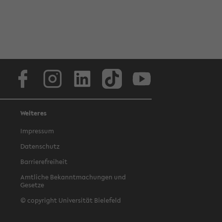
Facebook
Instagram
LinkedIn
TikTok
Youtube
Weiteres
Impressum
Datenschutz
Barrierefreiheit
Amtliche Bekanntmachungen und
Gesetze
© copyright Universität Bielefeld