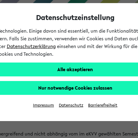
Datenschutzeinstellung
chnologien. Einige davon sind essentiell, um die Funktionalit
sern. Falls Sie zustimmen, verwenden wir Cookies und Daten auc
nter
Datenschutzerklärung
einsehen und mit der Wirkung für die 
ookies und Technologien.
Studium
Lehre
International
Alle akzeptieren
 Kürze stattfindende Verans
Nur notwendige Cookies zulassen
tfindenden Veranstaltungen gefunden!
Impressum
Datenschutz
Barrierefreiheit
bergreifend und nicht abhängig vom im eKVV gewählten Semest