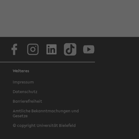
Facebook
Instagram
LinkedIn
TikTok
Youtube
Weiteres
Impressum
Datenschutz
Barrierefreiheit
Amtliche Bekanntmachungen und
Gesetze
© copyright Universität Bielefeld