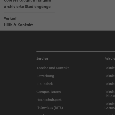
Courses taught in English
Archivierte Studiengänge
Verlauf
Hilfe & Kontakt
Service
Fakul
Anreise und Kontakt
Fakult
Bewerbung
Fakult
Bibliothek
Fakult
Campus-Bauen
Fakult
Philos
Hochschulsport
Fakult
IT-Services (BITS)
Gesun