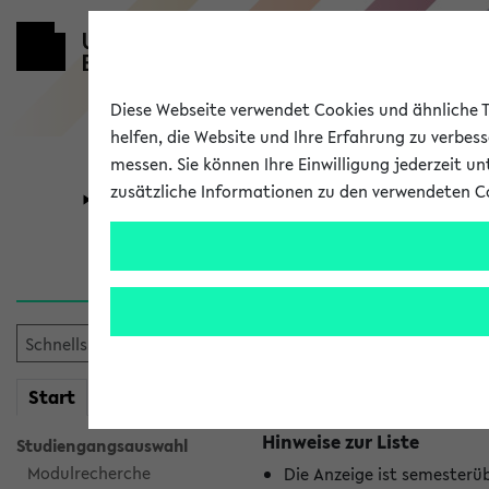
Diese Webseite verwendet Cookies und ähnliche Te
helfen, die Website und Ihre Erfahrung zu verbes
messen. Sie können Ihre Einwilligung jederzeit u
zusätzliche Informationen zu den verwendeten C
Universität
Forschung
Jetzt und in
Es wurden keine jetzt stat
mein
Start
eKVV
Hinweise zur Liste
Studiengangsauswahl
Modulrecherche
Die Anzeige ist semesterü