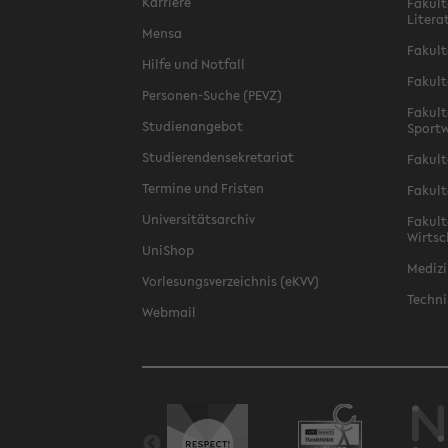
Karriere
Fakult
Litera
Mensa
Fakult
Hilfe und Notfall
Fakult
Personen-Suche (PEVZ)
Fakult
Studienangebot
Sportw
Studierendensekretariat
Fakult
Termine und Fristen
Fakult
Universitätsarchiv
Fakult
Wirtsc
UniShop
Medizi
Vorlesungsverzeichnis (eKVV)
Techni
Webmail