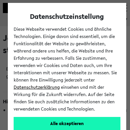
Datenschutzeinstellung
eKVV
Diese Webseite verwendet Cookies und ähnliche
Jetzt und in Kürze
Technologien. Einige davon sind essentiell, um die
Funktionalität der Website zu gewährleisten,
stattfindende Veranstaltungen
während andere uns helfen, die Website und Ihre
Erfahrung zu verbessern. Falls Sie zustimmen,
verwenden wir Cookies und Daten auch, um Ihre
Es wurden keine jetzt stattfindenden Veranstaltungen
Interaktionen mit unserer Webseite zu messen. Sie
gefunden!
können Ihre Einwilligung jederzeit unter
Datenschutzerklärung
einsehen und mit der
Wirkung für die Zukunft widerrufen. Auf der Seite
Hinweise zur Liste
finden Sie auch zusätzliche Informationen zu den
verwendeten Cookies und Technologien.
Die Anzeige ist semesterübergreifend und nicht abhängig
vom im eKVV gewählten Semester.
Alle akzeptieren