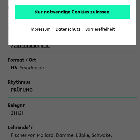
Nur notwendige Cookies zulassen
Lutter
Impressum
Datenschutz
Barrierefreiheit
Mastermodul III "Mathematische Methoden der
Systembiologie II"
H6
Erstklausur
PRÜFUNG
211121
Fischer von Mollard, Damme, Lübke, Schwake,