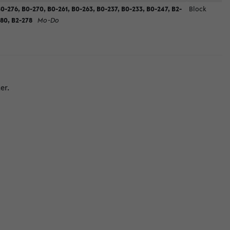
0-276, B0-270, B0-261, B0-263, B0-237, B0-233, B0-247, B2-
Block
80, B2-278
Mo-Do
er.