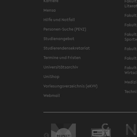
Karriere
Fakult
Litera
Mensa
Fakult
Hilfe und Notfall
Fakult
Personen-Suche (PEVZ)
Fakult
Studienangebot
Sportw
Studierendensekretariat
Fakult
Termine und Fristen
Fakult
Universitätsarchiv
Fakult
Wirtsc
UniShop
Medizi
Vorlesungsverzeichnis (eKVV)
Techni
Webmail