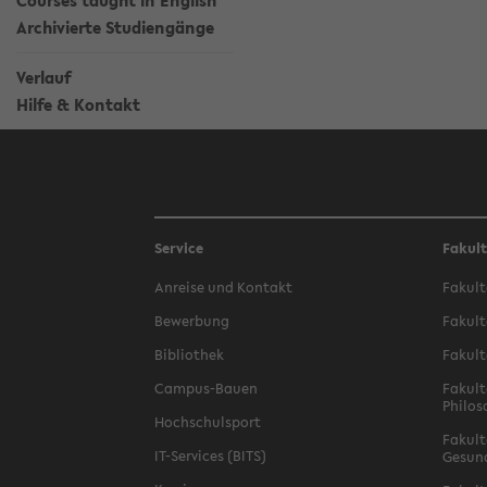
Courses taught in English
Archivierte Studiengänge
Verlauf
Hilfe & Kontakt
Service
Fakul
Anreise und Kontakt
Fakult
Bewerbung
Fakult
Bibliothek
Fakult
Campus-Bauen
Fakult
Philos
Hochschulsport
Fakult
IT-Services (BITS)
Gesun