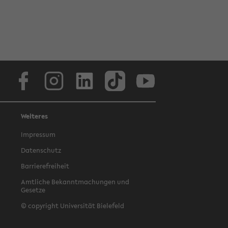
Facebook
Instagram
LinkedIn
TikTok
Youtube
Weiteres
Impressum
Datenschutz
Barrierefreiheit
Amtliche Bekanntmachungen und
Gesetze
© copyright Universität Bielefeld