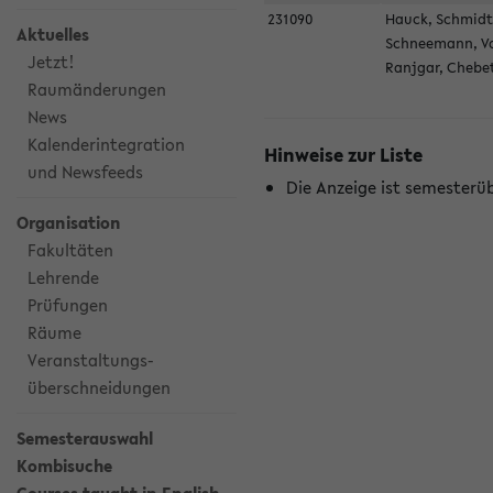
231090
Hauck, Schmidt
Aktuelles
Schneemann, V
Jetzt!
Ranjgar, Chebe
Raumänderungen
News
Kalenderintegration
Hinweise zur Liste
und Newsfeeds
Die Anzeige ist semesterü
Organisation
Fakultäten
Lehrende
Prüfungen
Räume
Veranstaltungs-
überschneidungen
Semesterauswahl
Kombisuche