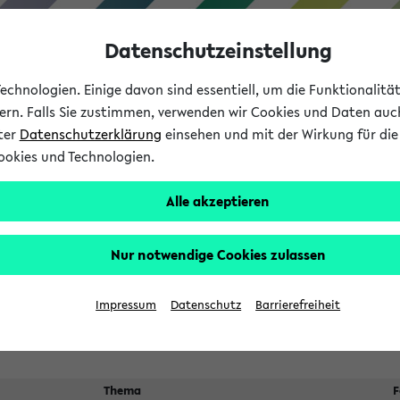
Datenschutzeinstellung
chnologien. Einige davon sind essentiell, um die Funktionalit
sern. Falls Sie zustimmen, verwenden wir Cookies und Daten auc
nter
Datenschutzerklärung
einsehen und mit der Wirkung für die 
ookies und Technologien.
Studium
Lehre
International
Alle akzeptieren
 Kürze stattfindende Verans
Nur notwendige Cookies zulassen
Impressum
Datenschutz
Barrierefreiheit
Thema
F