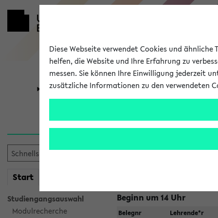
Diese Webseite verwendet Cookies und ähnliche Te
helfen, die Website und Ihre Erfahrung zu verbes
messen. Sie können Ihre Einwilligung jederzeit u
zusätzliche Informationen zu den verwendeten C
Universität
Forschung
Jetzt und in
Suche:
mein
Start
eKVV
Beginn um 14 Uhr
Studiengangsauswahl
Modulrecherche
Belegnr
Lehrende*r