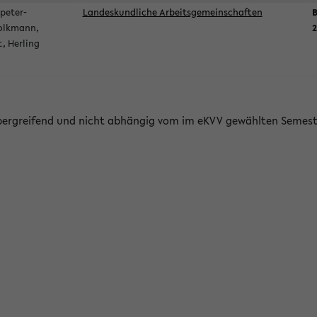
peter-
Landeskundliche Arbeitsgemeinschaften
B
olkmann,
2
t, Herling
bergreifend und nicht abhängig vom im eKVV gewählten Semest