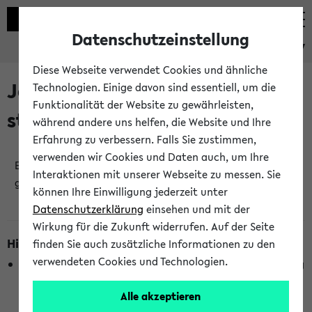
Datenschutzeinstellung
eKVV
Diese Webseite verwendet Cookies und ähnliche
Jetzt und in Kürze
Technologien. Einige davon sind essentiell, um die
Funktionalität der Website zu gewährleisten,
stattfindende Veranstaltungen
während andere uns helfen, die Website und Ihre
Erfahrung zu verbessern. Falls Sie zustimmen,
verwenden wir Cookies und Daten auch, um Ihre
Es wurden keine jetzt stattfindenden Veranstaltungen
Interaktionen mit unserer Webseite zu messen. Sie
gefunden!
können Ihre Einwilligung jederzeit unter
Datenschutzerklärung
einsehen und mit der
Wirkung für die Zukunft widerrufen. Auf der Seite
Hinweise zur Liste
finden Sie auch zusätzliche Informationen zu den
verwendeten Cookies und Technologien.
Die Anzeige ist semesterübergreifend und nicht abhängig
vom im eKVV gewählten Semester.
Alle akzeptieren