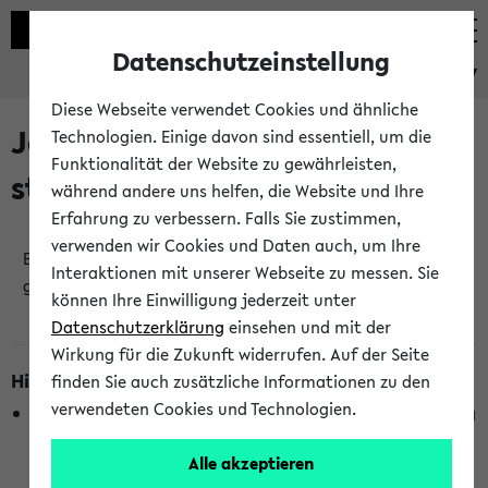
Datenschutzeinstellung
eKVV
Diese Webseite verwendet Cookies und ähnliche
Jetzt und in Kürze
Technologien. Einige davon sind essentiell, um die
Funktionalität der Website zu gewährleisten,
stattfindende Veranstaltungen
während andere uns helfen, die Website und Ihre
Erfahrung zu verbessern. Falls Sie zustimmen,
verwenden wir Cookies und Daten auch, um Ihre
Es wurden keine jetzt stattfindenden Veranstaltungen
Interaktionen mit unserer Webseite zu messen. Sie
gefunden!
können Ihre Einwilligung jederzeit unter
Datenschutzerklärung
einsehen und mit der
Wirkung für die Zukunft widerrufen. Auf der Seite
Hinweise zur Liste
finden Sie auch zusätzliche Informationen zu den
verwendeten Cookies und Technologien.
Die Anzeige ist semesterübergreifend und nicht abhängig
vom im eKVV gewählten Semester.
Alle akzeptieren