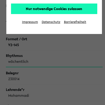
Nur notwendige Cookies zulassen
Schweiger
Impressum
Datenschutz
Barrierefreiheit
Literaturseminar Chemische Ökologie
V2-145
wöchentlich
230014
Mohammadi