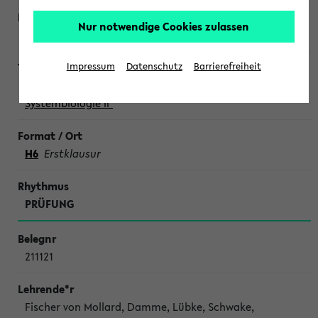
Nur notwendige Cookies zulassen
Lutter
Impressum
Datenschutz
Barrierefreiheit
Mastermodul III "Mathematische Methoden der
Systembiologie II"
H6
Erstklausur
PRÜFUNG
211121
Fischer von Mollard, Damme, Lübke, Schwake,