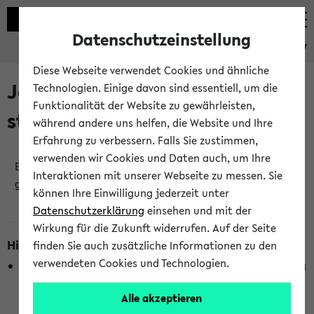
Datenschutzeinstellung
eKVV
Diese Webseite verwendet Cookies und ähnliche
Jetzt und in Kürze
Technologien. Einige davon sind essentiell, um die
Funktionalität der Website zu gewährleisten,
stattfindende Veranstaltungen
während andere uns helfen, die Website und Ihre
Erfahrung zu verbessern. Falls Sie zustimmen,
verwenden wir Cookies und Daten auch, um Ihre
Es wurden keine jetzt stattfindenden Veranstaltungen
Interaktionen mit unserer Webseite zu messen. Sie
gefunden!
können Ihre Einwilligung jederzeit unter
Datenschutzerklärung
einsehen und mit der
Wirkung für die Zukunft widerrufen. Auf der Seite
Hinweise zur Liste
finden Sie auch zusätzliche Informationen zu den
verwendeten Cookies und Technologien.
Die Anzeige ist semesterübergreifend und nicht abhängig
vom im eKVV gewählten Semester.
Alle akzeptieren