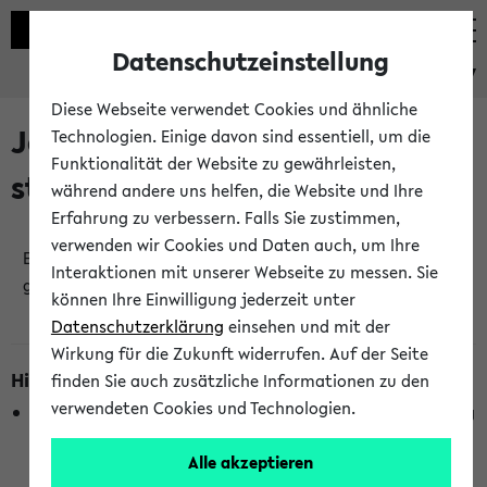
Datenschutzeinstellung
eKVV
Diese Webseite verwendet Cookies und ähnliche
Jetzt und in Kürze
Technologien. Einige davon sind essentiell, um die
Funktionalität der Website zu gewährleisten,
stattfindende Veranstaltungen
während andere uns helfen, die Website und Ihre
Erfahrung zu verbessern. Falls Sie zustimmen,
verwenden wir Cookies und Daten auch, um Ihre
Es wurden keine jetzt stattfindenden Veranstaltungen
Interaktionen mit unserer Webseite zu messen. Sie
gefunden!
können Ihre Einwilligung jederzeit unter
Datenschutzerklärung
einsehen und mit der
Wirkung für die Zukunft widerrufen. Auf der Seite
Hinweise zur Liste
finden Sie auch zusätzliche Informationen zu den
verwendeten Cookies und Technologien.
Die Anzeige ist semesterübergreifend und nicht abhängig
vom im eKVV gewählten Semester.
Alle akzeptieren