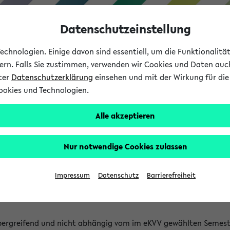
Datenschutzeinstellung
chnologien. Einige davon sind essentiell, um die Funktionalit
sern. Falls Sie zustimmen, verwenden wir Cookies und Daten auc
nter
Datenschutzerklärung
einsehen und mit der Wirkung für die 
ookies und Technologien.
Studium
Lehre
International
Alle akzeptieren
 Kürze stattfindende Verans
Nur notwendige Cookies zulassen
tfindenden Veranstaltungen gefunden!
Impressum
Datenschutz
Barrierefreiheit
bergreifend und nicht abhängig vom im eKVV gewählten Semest