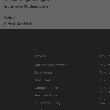
Courses taught in English
Archivierte Studiengänge
Verlauf
Hilfe & Kontakt
Service
Fakul
Anreise und Kontakt
Fakult
Bewerbung
Fakult
Bibliothek
Fakult
Campus-Bauen
Fakult
Philos
Hochschulsport
Fakult
IT-Services (BITS)
Gesun