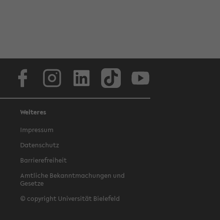
Facebook
Instagram
LinkedIn
TikTok
Youtube
Weiteres
Impressum
Datenschutz
Barrierefreiheit
Amtliche Bekanntmachungen und
Gesetze
© copyright Universität Bielefeld