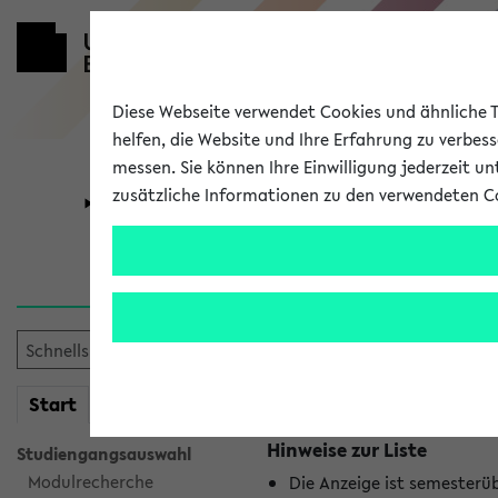
Diese Webseite verwendet Cookies und ähnliche Te
helfen, die Website und Ihre Erfahrung zu verbes
messen. Sie können Ihre Einwilligung jederzeit u
zusätzliche Informationen zu den verwendeten C
Universität
Forschung
Jetzt und in
Es wurden keine jetzt stat
mein
Start
eKVV
Hinweise zur Liste
Studiengangsauswahl
Modulrecherche
Die Anzeige ist semesterü