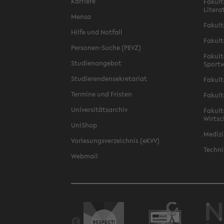
Karriere
Fakult
Litera
Mensa
Fakult
Hilfe und Notfall
Fakult
Personen-Suche (PEVZ)
Fakult
Studienangebot
Sportw
Studierendensekretariat
Fakult
Termine und Fristen
Fakult
Universitätsarchiv
Fakult
Wirtsc
UniShop
Medizi
Vorlesungsverzeichnis (eKVV)
Techni
Webmail