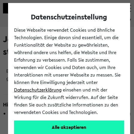
Datenschutzeinstellung
eKVV
Diese Webseite verwendet Cookies und ähnliche
Jetzt und in Kürze
Technologien. Einige davon sind essentiell, um die
Funktionalität der Website zu gewährleisten,
stattfindende Veranstaltungen
während andere uns helfen, die Website und Ihre
Erfahrung zu verbessern. Falls Sie zustimmen,
verwenden wir Cookies und Daten auch, um Ihre
Es wurden keine jetzt stattfindenden Veranstaltungen
Interaktionen mit unserer Webseite zu messen. Sie
gefunden!
können Ihre Einwilligung jederzeit unter
Datenschutzerklärung
einsehen und mit der
Wirkung für die Zukunft widerrufen. Auf der Seite
Hinweise zur Liste
finden Sie auch zusätzliche Informationen zu den
verwendeten Cookies und Technologien.
Die Anzeige ist semesterübergreifend und nicht abhängig
vom im eKVV gewählten Semester.
Alle akzeptieren