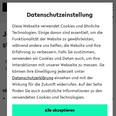
Datenschutzeinstellung
eKVV
Diese Webseite verwendet Cookies und ähnliche
Jetzt und in Kürze
Technologien. Einige davon sind essentiell, um die
Funktionalität der Website zu gewährleisten,
stattfindende Veranstaltungen
während andere uns helfen, die Website und Ihre
Erfahrung zu verbessern. Falls Sie zustimmen,
verwenden wir Cookies und Daten auch, um Ihre
Es wurden keine jetzt stattfindenden Veranstaltungen
Interaktionen mit unserer Webseite zu messen. Sie
gefunden!
können Ihre Einwilligung jederzeit unter
Datenschutzerklärung
einsehen und mit der
Wirkung für die Zukunft widerrufen. Auf der Seite
Hinweise zur Liste
finden Sie auch zusätzliche Informationen zu den
verwendeten Cookies und Technologien.
Die Anzeige ist semesterübergreifend und nicht abhängig
vom im eKVV gewählten Semester.
Alle akzeptieren