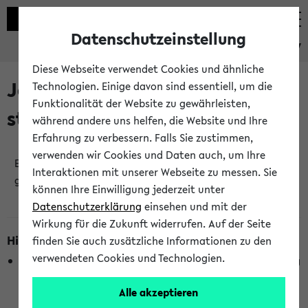
Datenschutzeinstellung
eKVV
Diese Webseite verwendet Cookies und ähnliche
Jetzt und in Kürze
Technologien. Einige davon sind essentiell, um die
Funktionalität der Website zu gewährleisten,
stattfindende Veranstaltungen
während andere uns helfen, die Website und Ihre
Erfahrung zu verbessern. Falls Sie zustimmen,
verwenden wir Cookies und Daten auch, um Ihre
Es wurden keine jetzt stattfindenden Veranstaltungen
Interaktionen mit unserer Webseite zu messen. Sie
gefunden!
können Ihre Einwilligung jederzeit unter
Datenschutzerklärung
einsehen und mit der
Wirkung für die Zukunft widerrufen. Auf der Seite
Hinweise zur Liste
finden Sie auch zusätzliche Informationen zu den
verwendeten Cookies und Technologien.
Die Anzeige ist semesterübergreifend und nicht abhängig
vom im eKVV gewählten Semester.
Alle akzeptieren