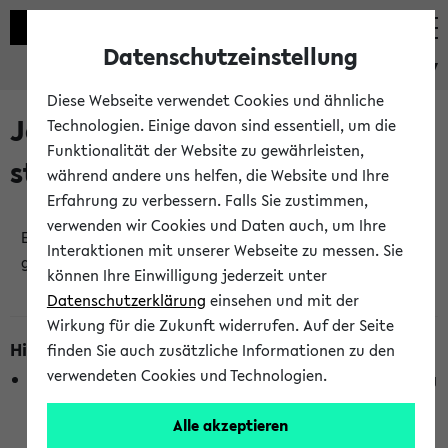
Datenschutzeinstellung
eKVV
Diese Webseite verwendet Cookies und ähnliche
Jetzt und in Kürze
Technologien. Einige davon sind essentiell, um die
Funktionalität der Website zu gewährleisten,
stattfindende Veranstaltungen
während andere uns helfen, die Website und Ihre
Erfahrung zu verbessern. Falls Sie zustimmen,
verwenden wir Cookies und Daten auch, um Ihre
Es wurden keine jetzt stattfindenden Veranstaltungen
Interaktionen mit unserer Webseite zu messen. Sie
gefunden!
können Ihre Einwilligung jederzeit unter
Datenschutzerklärung
einsehen und mit der
Wirkung für die Zukunft widerrufen. Auf der Seite
Hinweise zur Liste
finden Sie auch zusätzliche Informationen zu den
verwendeten Cookies und Technologien.
Die Anzeige ist semesterübergreifend und nicht abhängig
vom im eKVV gewählten Semester.
Alle akzeptieren