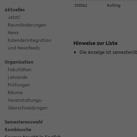
250362
Kolling
Aktuelles
Jetzt!
Raumänderungen
News
Kalenderintegration
Hinweise zur Liste
und Newsfeeds
Die Anzeige ist semesterü
Organisation
Fakultäten
Lehrende
Prüfungen
Räume
Veranstaltungs-
überschneidungen
Semesterauswahl
Kombisuche