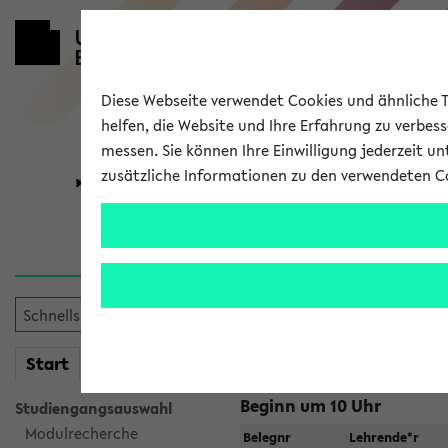
Diese Webseite verwendet Cookies und ähnliche Te
helfen, die Website und Ihre Erfahrung zu verbes
messen. Sie können Ihre Einwilligung jederzeit u
zusätzliche Informationen zu den verwendeten C
Universität
Forschung
Jetzt und in
Suche:
mein
Start
eKVV
Beginn um 10 Uhr
Studiengangsauswahl
Modulrecherche
Belegnr
Lehrende*r