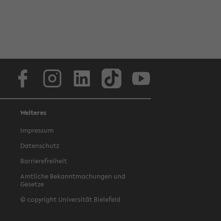
Facebook
Instagram
LinkedIn
TikTok
Youtube
Weiteres
Impressum
Datenschutz
Barrierefreiheit
Amtliche Bekanntmachungen und
Gesetze
© copyright Universität Bielefeld