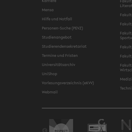
Karriere
Fakult
Litera
Mensa
Fakult
Hilfe und Notfall
Fakult
Personen-Suche (PEVZ)
Fakult
Studienangebot
Sportw
Studierendensekretariat
Fakult
Termine und Fristen
Fakult
Universitätsarchiv
Fakult
Wirtsc
UniShop
Medizi
Vorlesungsverzeichnis (eKVV)
Techni
Webmail