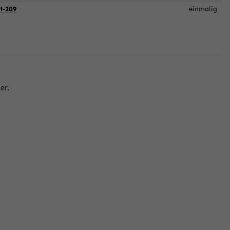
1-209
einmalig
er.