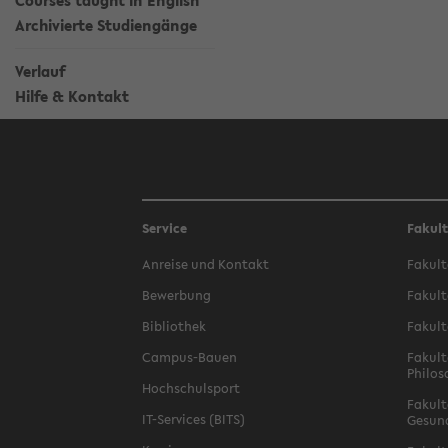
Courses taught in English
Archivierte Studiengänge
Verlauf
Hilfe & Kontakt
Service
Fakul
Anreise und Kontakt
Fakult
Bewerbung
Fakult
Bibliothek
Fakult
Campus-Bauen
Fakult
Philos
Hochschulsport
Fakult
IT-Services (BITS)
Gesun