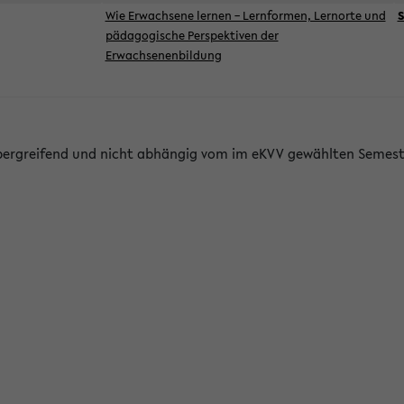
Wie Erwachsene lernen – Lernformen, Lernorte und
S
pädagogische Perspektiven der
Erwachsenenbildung
bergreifend und nicht abhängig vom im eKVV gewählten Semest