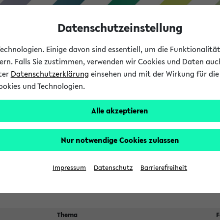
Datenschutzeinstellung
chnologien. Einige davon sind essentiell, um die Funktionalit
sern. Falls Sie zustimmen, verwenden wir Cookies und Daten auc
nter
Datenschutzerklärung
einsehen und mit der Wirkung für die 
ookies und Technologien.
Studium
Lehre
International
Alle akzeptieren
 Kürze stattfindende Verans
Nur notwendige Cookies zulassen
Impressum
Datenschutz
Barrierefreiheit
Thema
F