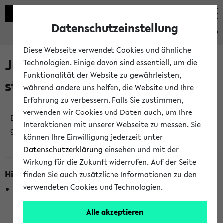
Datenschutzeinstellung
eKVV
Diese Webseite verwendet Cookies und ähnliche
Jetzt und in Kürze
Technologien. Einige davon sind essentiell, um die
Funktionalität der Website zu gewährleisten,
stattfindende Veranstaltungen
während andere uns helfen, die Website und Ihre
Erfahrung zu verbessern. Falls Sie zustimmen,
verwenden wir Cookies und Daten auch, um Ihre
Es wurden keine jetzt stattfindenden Veranstaltungen
Interaktionen mit unserer Webseite zu messen. Sie
gefunden!
können Ihre Einwilligung jederzeit unter
Datenschutzerklärung
einsehen und mit der
Wirkung für die Zukunft widerrufen. Auf der Seite
Hinweise zur Liste
finden Sie auch zusätzliche Informationen zu den
verwendeten Cookies und Technologien.
Die Anzeige ist semesterübergreifend und nicht abhängig
vom im eKVV gewählten Semester.
Alle akzeptieren