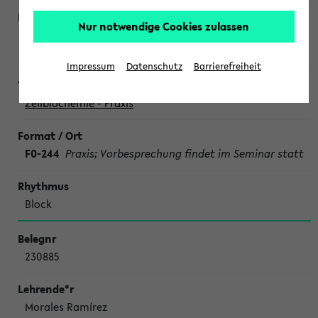
Nur notwendige Cookies zulassen
Fischer von Mollard, Damme, Lübke, Schwake,
und Assistent*innen
Impressum
Datenschutz
Barrierefreiheit
Zellbiochemie - Praxis
F0-244
Praxis; Vorbesprechung findet im Seminar statt
Block
230885
Morales Ramírez