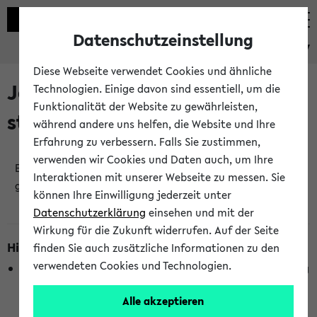
Datenschutzeinstellung
eKVV
Diese Webseite verwendet Cookies und ähnliche
Jetzt und in Kürze
Technologien. Einige davon sind essentiell, um die
Funktionalität der Website zu gewährleisten,
stattfindende Veranstaltungen
während andere uns helfen, die Website und Ihre
Erfahrung zu verbessern. Falls Sie zustimmen,
verwenden wir Cookies und Daten auch, um Ihre
Es wurden keine jetzt stattfindenden Veranstaltungen
Interaktionen mit unserer Webseite zu messen. Sie
gefunden!
können Ihre Einwilligung jederzeit unter
Datenschutzerklärung
einsehen und mit der
Wirkung für die Zukunft widerrufen. Auf der Seite
Hinweise zur Liste
finden Sie auch zusätzliche Informationen zu den
verwendeten Cookies und Technologien.
Die Anzeige ist semesterübergreifend und nicht abhängig
vom im eKVV gewählten Semester.
Alle akzeptieren