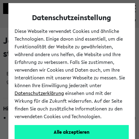
Datenschutzeinstellung
eKVV
Diese Webseite verwendet Cookies und ähnliche
Jetzt und in Kürze
Technologien. Einige davon sind essentiell, um die
Funktionalität der Website zu gewährleisten,
stattfindende Veranstaltungen
während andere uns helfen, die Website und Ihre
Erfahrung zu verbessern. Falls Sie zustimmen,
verwenden wir Cookies und Daten auch, um Ihre
Es wurden keine jetzt stattfindenden Veranstaltungen
Interaktionen mit unserer Webseite zu messen. Sie
gefunden!
können Ihre Einwilligung jederzeit unter
Datenschutzerklärung
einsehen und mit der
Wirkung für die Zukunft widerrufen. Auf der Seite
Hinweise zur Liste
finden Sie auch zusätzliche Informationen zu den
verwendeten Cookies und Technologien.
Die Anzeige ist semesterübergreifend und nicht abhängig
vom im eKVV gewählten Semester.
Alle akzeptieren