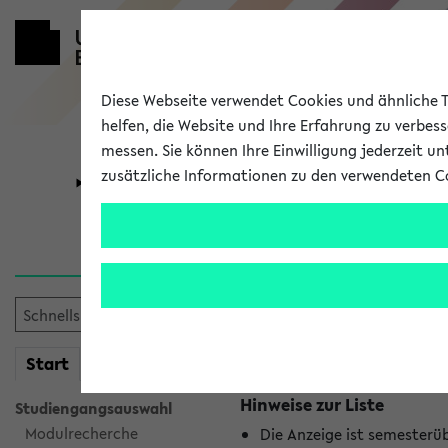
Diese Webseite verwendet Cookies und ähnliche Te
helfen, die Website und Ihre Erfahrung zu verbes
messen. Sie können Ihre Einwilligung jederzeit u
zusätzliche Informationen zu den verwendeten C
Universität
Forschung
Jetzt und in
Es wurden keine jetzt stat
mein
Start
eKVV
Hinweise zur Liste
Studiengangsauswahl
Modulrecherche
Die Anzeige ist semesterü