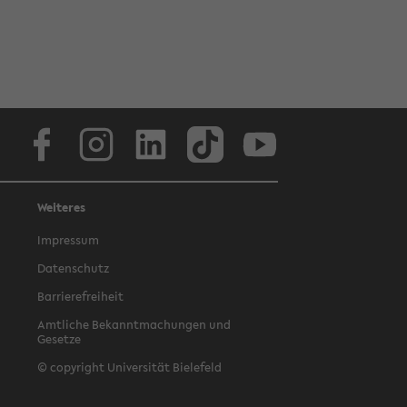
Facebook
Instagram
LinkedIn
TikTok
Youtube
Weiteres
Impressum
Datenschutz
Barrierefreiheit
Amtliche Bekanntmachungen und
Gesetze
© copyright Universität Bielefeld