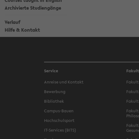
Courses taught in English
Archivierte Studiengänge
Verlauf
Hilfe & Kontakt
Service
Fakul
Anreise und Kontakt
Fakult
Bewerbung
Fakult
Bibliothek
Fakult
Campus-Bauen
Fakult
Philos
Hochschulsport
Fakult
IT-Services (BITS)
Gesun