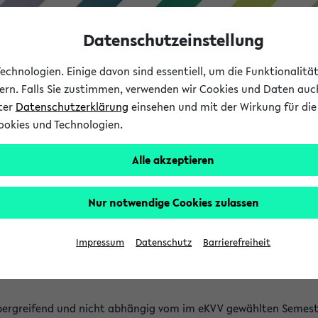
Datenschutzeinstellung
chnologien. Einige davon sind essentiell, um die Funktionalit
sern. Falls Sie zustimmen, verwenden wir Cookies und Daten auc
nter
Datenschutzerklärung
einsehen und mit der Wirkung für die 
ookies und Technologien.
Studium
Lehre
International
Alle akzeptieren
 Kürze stattfindende Verans
Nur notwendige Cookies zulassen
tfindenden Veranstaltungen gefunden!
Impressum
Datenschutz
Barrierefreiheit
bergreifend und nicht abhängig vom im eKVV gewählten Semest