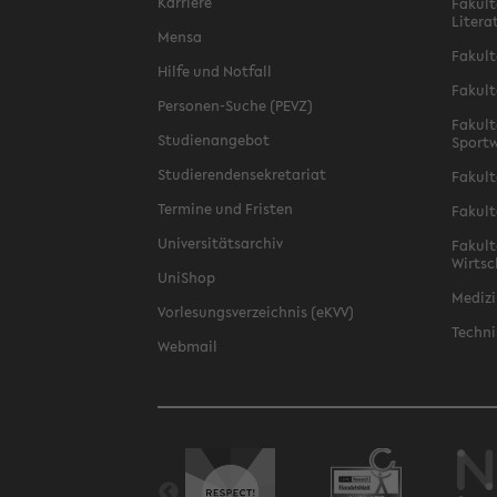
Karriere
Fakult
Litera
Mensa
Fakult
Hilfe und Notfall
Fakult
Personen-Suche (PEVZ)
Fakult
Studienangebot
Sportw
Studierendensekretariat
Fakult
Termine und Fristen
Fakult
Universitätsarchiv
Fakult
Wirtsc
UniShop
Medizi
Vorlesungsverzeichnis (eKVV)
Techni
Webmail