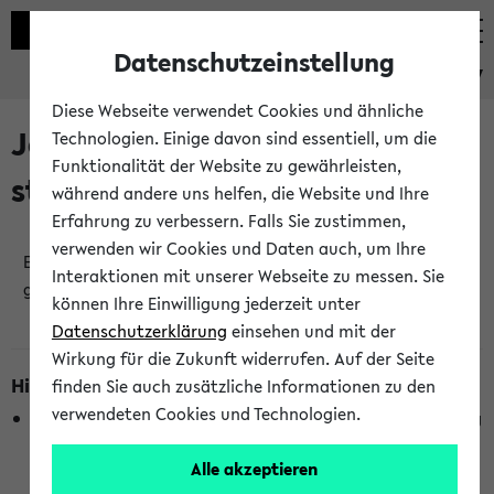
Datenschutzeinstellung
eKVV
Diese Webseite verwendet Cookies und ähnliche
Jetzt und in Kürze
Technologien. Einige davon sind essentiell, um die
Funktionalität der Website zu gewährleisten,
stattfindende Veranstaltungen
während andere uns helfen, die Website und Ihre
Erfahrung zu verbessern. Falls Sie zustimmen,
verwenden wir Cookies und Daten auch, um Ihre
Es wurden keine jetzt stattfindenden Veranstaltungen
Interaktionen mit unserer Webseite zu messen. Sie
gefunden!
können Ihre Einwilligung jederzeit unter
Datenschutzerklärung
einsehen und mit der
Wirkung für die Zukunft widerrufen. Auf der Seite
Hinweise zur Liste
finden Sie auch zusätzliche Informationen zu den
verwendeten Cookies und Technologien.
Die Anzeige ist semesterübergreifend und nicht abhängig
vom im eKVV gewählten Semester.
Alle akzeptieren